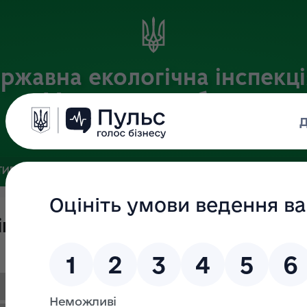
ржавна екологічна інспекці
Харківській області
Офіційний веб-портал
ИВНА БАЗА
ЗВ’ЯЗКИ ІЗ ГРОМАДСЬКІСТЮ ТА ЗМІ
ПУБЛІ
інформаційних запитів