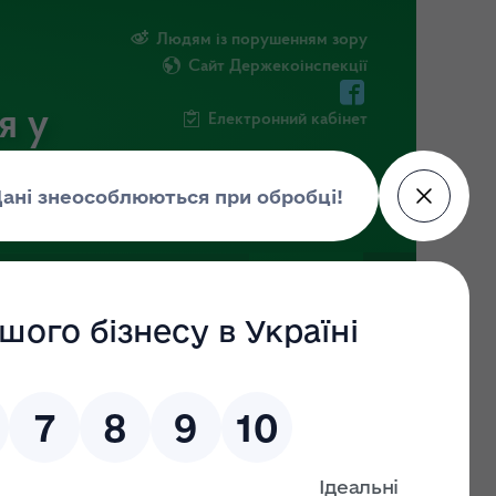
Людям із порушенням зору
Сайт Держекоінспекції
я у
Електронний кабінет
ЧНА ІНФОРМАЦІЯ
НОВИНИ