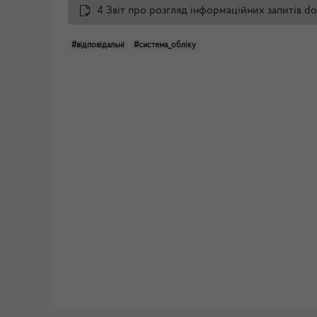
4 Звіт про розгляд інформаційних запитів.d
#відповідальні
#система_обліку