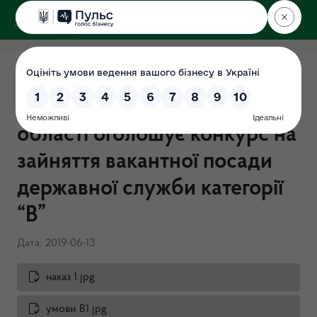
ДЕРЖЕКОІНСПЕКЦІЯ
у Харківській області
Державна екологічна
інспекція у Харківській
області оголошує конкурс на
зайняття вакантної посади
державної служби категорії
“В”
Дата: 2019-06-13
наказ 1.jpg
умови В1.jpg