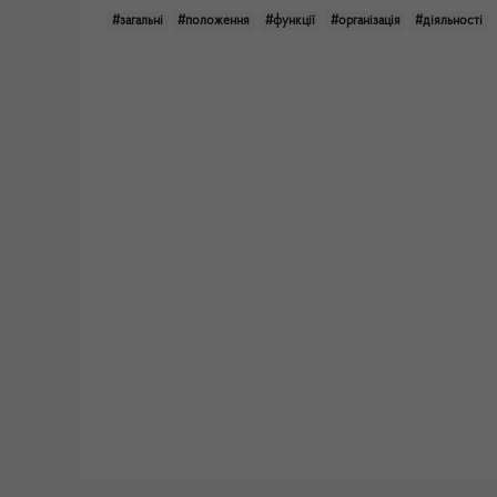
#загальні
#положення
#функції
#організація
#діяльності