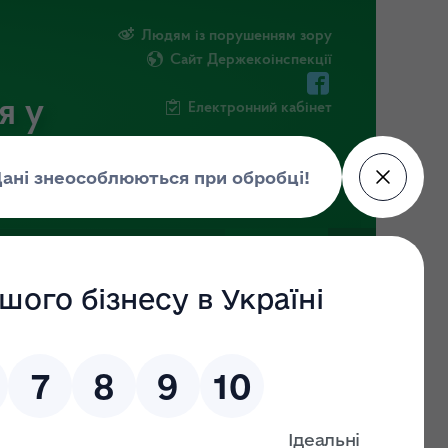
Людям із порушенням зору
Сайт Держекоінспекції
я у
Електронний кабінет
ЧНА ІНФОРМАЦІЯ
НОВИНИ