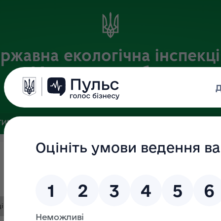
ржавна екологічна інспекці
Харківській області
Офіційний веб-портал
ИВНА БАЗА
ЗВ’ЯЗКИ ІЗ ГРОМАДСЬКІСТЮ ТА ЗМІ
ПУБЛІ
ю у Харківській області.pdf