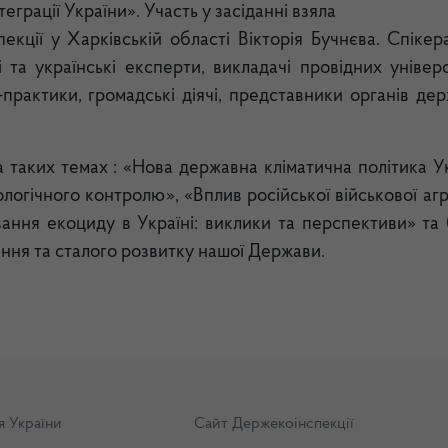
теграції України».
Участь у засіданні взяла
екції у Харківській області Вікторія Бучнєва.
Спікер
і та українські експерти, викладачі провідних універ
и-практики, громадські діячі, представники органів де
на таких темах : «Нова державна кліматична політика У
огічного контролю», «Вплив російської військової агр
вання екоциду в Україні: виклики та перспективи» та 
ння та сталого розвитку нашої Держави.
я України
Сайт Держекоінспекції