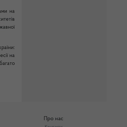
ами на
ситетів
ржавної
країни:
есії на
багато
Про нас