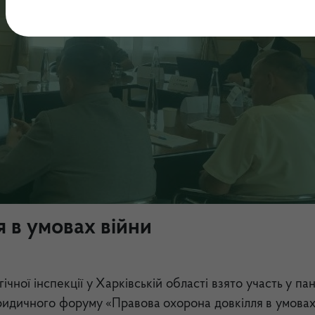
 в умовах війни
ної інспекції у Харківській області взято участь у па
юридичного форуму «Правова охорона довкілля в умовах