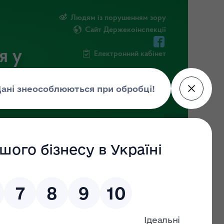
Людям із порушенням зору
Сайт Держекоінспекції
я у
Електронний кабінет
ЧНА ІНФОРМАЦІЯ
НОВИНИ