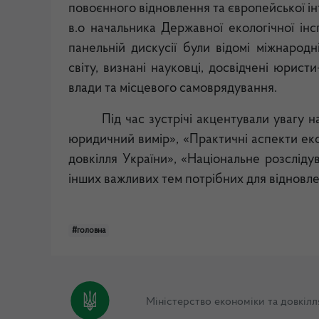
повоєнного відновлення та європейської ін
в.о начальника Державної екологічної інсп
панельній дискусії були відомі міжнародн
світу, визнані науковці, досвідчені юрист
влади та місцевого самоврядування.
Під час зустрічі акцентували увагу 
юридичний вимір», «Практичні аспекти екол
довкілля України», «Національне розсліду
інших важливих тем потрібних для відновле
#головна
Міністерство економіки та довкілл