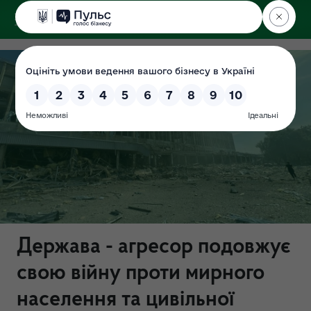
ДЕРЖЕКОІНСПЕКЦІЯ
у Харківській області
Держава - агресор подовжує
свою війну проти мирного
населення та цивільної