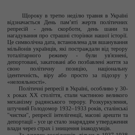
Щороку в третю неділю травня в Україні
відзначається День пам’яті жертв політичних
репресій - день скорботи, день шани та
нагадування про страшні сторінки нашої історії.
Це символічна дата, встановлена для вшанування
мільйонів українців, які постраждали від терору
тоталітарного режиму - були ув'язнені,
депортовані, закатовані або позбавлені життя за
свою політичну позицію, національну
ідентичність, віру або просто за підозру у
«нелояльності».
Політичні репресії в Україні, особливо у 30-
х роках XX століття, стали частиною великого
механізму радянського терору. Розкуркулення,
штучний Голодомор 1932–1933 років, сталінські
"чистки", репресії інтелігенції, масові арешти та
депортації - усе це стало знаряддям утвердження
влади через страх і знищення інакодумців.
За даними дослідників, тільки в 1937-1938