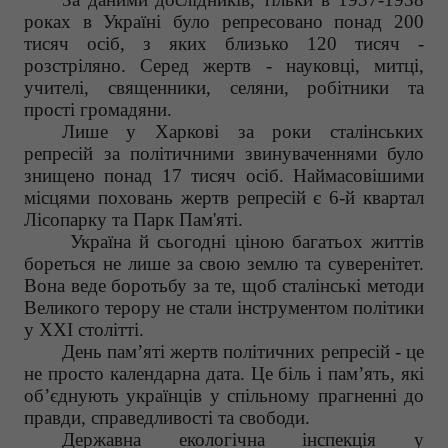
роках в Україні було репресовано понад 200
тисяч осіб, з яких близько 120 тисяч -
розстріляно. Серед жертв - науковці, митці,
учителі, священники, селяни, робітники та
прості громадяни.
Лише у Харкові за роки сталінських
репресій за політичними звинуваченнями було
знищено понад 17 тисяч осіб. Наймасовішими
місцями поховань жертв репресій є 6-й квартал
Лісопарку та Парк Пам'яті.
Україна й сьогодні ціною багатьох життів
бореться не лише за свою землю та суверенітет.
Вона веде боротьбу за те, щоб сталінські методи
Великого терору не стали інструментом політики
у XXI столітті.
День пам’яті жертв політичних репресій - це
не просто календарна дата. Це біль і пам’ять, які
об’єднують українців у спільному прагненні до
правди, справедливості та свободи.
Державна екологічна інспекція у