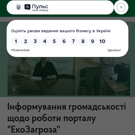
ДЕРЖЕКОІНСПЕКЦІЯ
у Харківській області
Інформування громадськості
щодо роботи порталу
"ЕкоЗагроза"