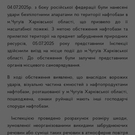
04.07.2025р. з боку російської федерації були нанесені
удари безпілотними апаратами по території нафтобази в
м.Чугуїв Харківської області, що призвело до її
масштабної пожежі. З метою обстеження нафтобази та
прилеглої території на предмет забруднення природних
ресурсів, 05.07.2025 року представники Інспекції
здійснили виїзд на місце події до м.Чугуїв Харківської
області. До обстеження були залучені представники
органів місцевого самоврядування.
В ході обстеження виявлено, що внаслідок ворожих
ударів, візуально частина ємностей з нафтопродуктами
нафтобази, розташованої у м.Чугуїв Харківської області,
пошкоджена, ознаки руйнації мають інші господарчі
споруди нафтобази.
Інспекцією проведено розрахунок розміру шкоди,
зумовленої неорганізованими викидами забруднюючих
речовин або суміші таких речовин в атмосферне повітря