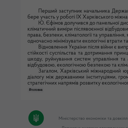
Перший заступник начальника Державн
бере участь у роботі ІХ Харківського між
Ю. Єфімов долучився до панельної диск
кліматичний виміри післявоєнної відбудови
права, безпеки, кліматології та управління,
одночасно мінімізувати екологічні втрати т
Відновлення України після війни є вип
стійкості суспільства та дотримання прин
шкоду, руйнування систем управління та 
відбудовою, екологічною безпекою та клі
Загалом, Харківський міжнародний ю
діалогу між державними інституціями, гр
стратегічних напрямів розвитку екологічно
#головна
Міністерство економіки та довкілл