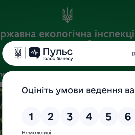
ржавна екологічна інспекці
Харківській області
Офіційний веб-портал
ИВНА БАЗА
ЗВ’ЯЗКИ ІЗ ГРОМАДСЬКІСТЮ ТА ЗМІ
ПУБЛІ