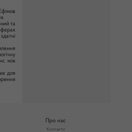
Єфімов
я.
чний та
 сферах
 здатні
силення
огічну
нс між
ик для
орення
Про нас
Контакти