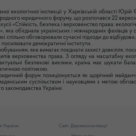
ої екологічної інспекції у Харківській області Юрій 
народного юридичного форуму, що розпочався 22 вересн
усії «Стійкість, безпека і верховенство права: екологі
», яка об’єднала українських і міжнародних фахівців у
 які спільно обговорювали сучасні підходи до відбудови,
а посилювати демократичні інститути.
робуванням, яке вимагає поєднати захист довкілля, по
ципів верховенства права. З огляду на масштабну екол
актуальні безпекові виклики, країна має шукати бала
матичною політикою.
ридичний форум позиціонується як щорічний майданч
омадянським суспільством і науковцями з метою обгов
го законодавства України.
я України
Сайт Держекоінспекції