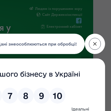
Людям із порушенням зору
Сайт Держекоінспекції
я у
Електронний кабінет
ЧНА ІНФОРМАЦІЯ
НОВИНИ