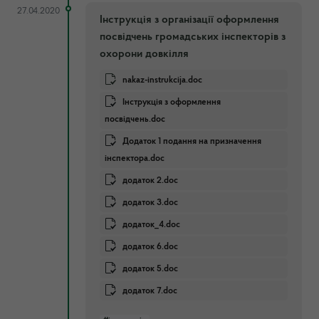
27.04.2020
Інструкція з організації оформлення
посвідчень громадських інспекторів з
охорони довкілля
nakaz-instrukcija.doc
Інструкція з оформлення
посвідчень.doc
Додаток 1 подання на призначення
інспектора.doc
додаток 2.doc
додаток 3.doc
додаток_4.doc
додаток 6.doc
додаток 5.doc
додаток 7.doc