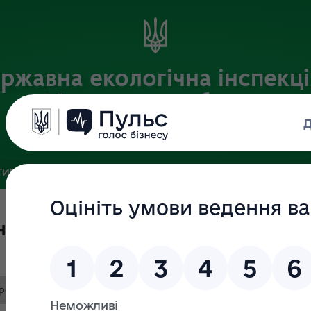
ржавна екологічна інспекці
Харківській області
Офіційний веб-портал
ИВНА БАЗА
ЗВ’ЯЗКИ ІЗ ГРОМАДСЬКІСТЮ ТА ЗМІ
ПУБЛІ
ень-вересень 2021
року Харків.xls