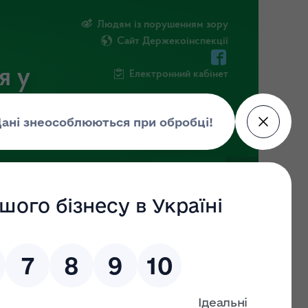
Людям із порушенням зору
Сайт Держекоінспекції
я у
Електронний кабінет
ЧНА ІНФОРМАЦІЯ
НОВИНИ