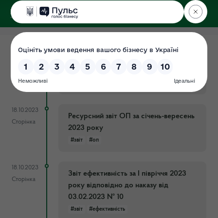
ДЕРЖЕКОІНСПЕКЦІЯ
у Харківській області
06.04.2026
Звіт про розгляд запитів на публічну
Новина
інформацію за І квартал 2026 року
#звіт
#публічна
18.10.2023
Ресурсний звіт ОП за січень-вересень
Сторінка
2023 року
#звіт
#оп
18.10.2023
Звіт ефективність за І півріччя 2023
Сторінка
року відповідно до наказу від
03.02.2023 № 10
#звіт
#ефективність