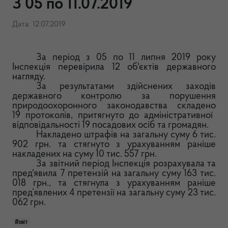
З 05 по 11.07.2019
Дата: 12.07.2019
За період з 05 по 11 липня 2019 року
Інспек
ція перевірила 12 об'єктів державного
нагляду.
За результатами здійснених заходів
державного контролю за порушення
природоохоронного законодавства
складено
19 протоколів, притягнуто до адміністративної
відповідальності 19 посадових осіб
та
громадян.
Накладено штрафів на загальну суму 6 тис.
902 грн. та стягнуто з урахуванням раніше
накладених на суму 10 тис. 557 грн.
За звітний період Інспекція розрахувала та
пред'явила 7 претензій на загальну суму 163 тис.
018 грн.,
та
стягнула з урахуванням раніше
пред’явлених 4 претензії на загальну суму 23 тис.
062 грн.
#звіт