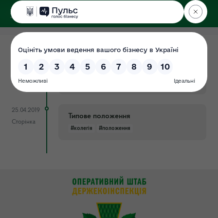
ДЕРЖЕКОІНСПЕКЦІЯ
у Харківській області
29.04.2020
План засідань колегії на І півріччя
Документ
2020 року
#колегія
#план_проведення
25.04.2019
Типове положення
Сторінка
#колегія
#положення