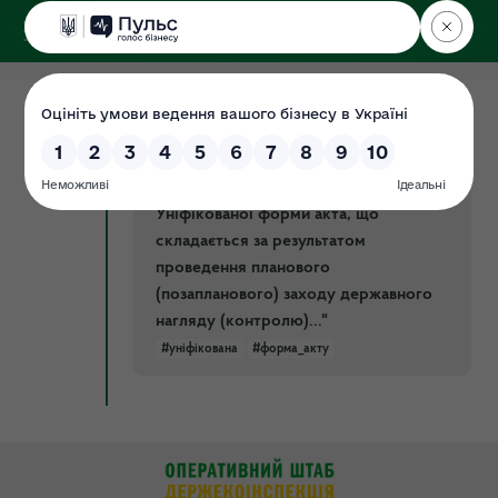
ДЕРЖЕКОІНСПЕКЦІЯ
у Харківській області
07.10.2019
Проект наказу Мінстерства
Документ
енергетики та захисту довкілля
України "Про затвердження
Уніфікованої форми акта, що
складається за результатом
проведення планового
(позапланового) заходу державного
нагляду (контролю)..."
#уніфікована
#форма_акту