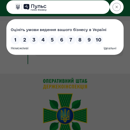
ДЕРЖЕКОІНСПЕКЦІЯ
у Харківській області
04.08.2025
Харківщина продовжує страждати від
Новина
російської агресії.
#головна
#збитки